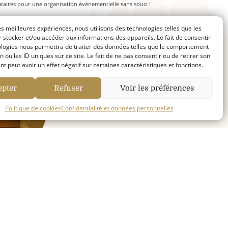
taires pour une organisation événementielle sans souci !
accueillir
100 personnes
et l’autre
250 personnes
les meilleures expériences, nous utilisons des technologies telles que les
illir
20, 30, 40 et 60 personne
s
 stocker et/ou accéder aux informations des appareils. Le fait de consentir
ologies nous permettra de traiter des données telles que le comportement
n ou les ID uniques sur ce site. Le fait de ne pas consentir ou de retirer son
 peut avoir un effet négatif sur certaines caractéristiques et fonctions.
epter
Refuser
Voir les préférences
Politique de cookies
Confidentialité et données personnelles